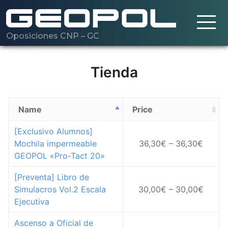
Oposiciones CNP – GC
Saltar al contenido principal
Cargando…