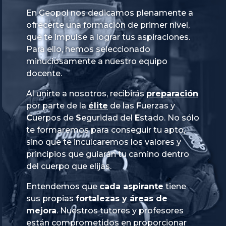
En Geopol nos dedicamos plenamente a
ofrecerte una formación de primer nivel,
que te impulse a lograr tus aspiraciones.
Para ello, hemos seleccionado
minuciosamente a nuestro equipo
docente.
Al unirte a nosotros, recibirás
preparación
por parte de la
élite
de las
Fuerzas
y
Cuerpos
de
Seguridad
del
Estado
. No sólo
te formaremos para conseguir tu apto,
sino que te inculcaremos los valores y
principios que guiarán tu camino dentro
del cuerpo que elijas.
Entendemos que
cada aspirante
tiene
sus propias
fortalezas y áreas de
mejora
. Nuestros tutores y profesores
están comprometidos en proporcionar