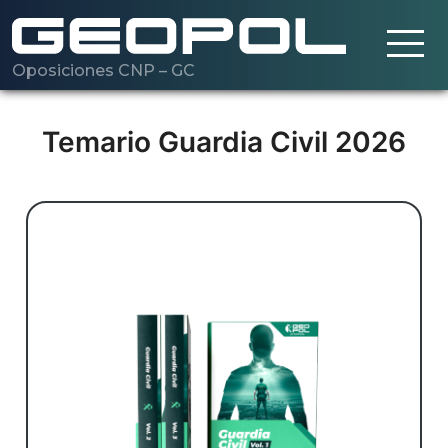
Oposiciones CNP – GC
Saltar al contenido principal
Cargando…