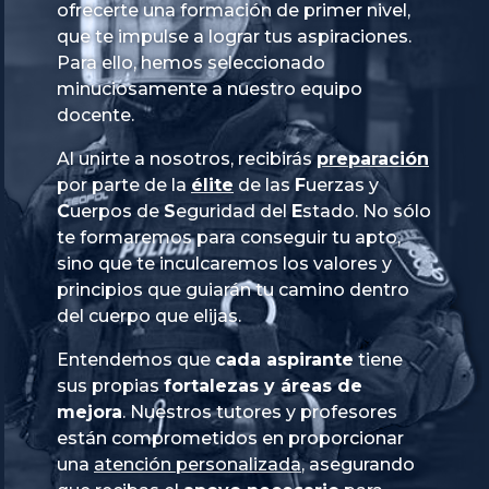
ofrecerte una formación de primer nivel,
que te impulse a lograr tus aspiraciones.
Para ello, hemos seleccionado
minuciosamente a nuestro equipo
docente.
Al unirte a nosotros, recibirás
preparación
por parte de la
élite
de las
Fuerzas
y
Cuerpos
de
Seguridad
del
Estado
. No sólo
te formaremos para conseguir tu apto,
sino que te inculcaremos los valores y
principios que guiarán tu camino dentro
del cuerpo que elijas.
Entendemos que
cada aspirante
tiene
sus propias
fortalezas y áreas de
mejora
. Nuestros tutores y profesores
están comprometidos en proporcionar
una
atención personalizada
, asegurando