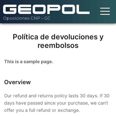
Oposiciones CNP – GC
Saltar al contenido principal
Cargando…