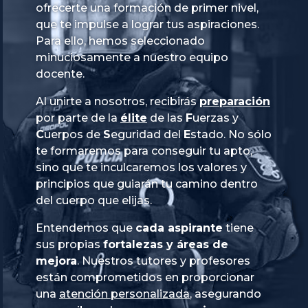
ofrecerte una formación de primer nivel,
que te impulse a lograr tus aspiraciones.
Para ello, hemos seleccionado
minuciosamente a nuestro equipo
docente.
Al unirte a nosotros, recibirás
preparación
por parte de la
élite
de las
Fuerzas
y
Cuerpos
de
Seguridad
del
Estado
. No sólo
te formaremos para conseguir tu apto,
sino que te inculcaremos los valores y
principios que guiarán tu camino dentro
del cuerpo que elijas.
Entendemos que
cada aspirante
tiene
sus propias
fortalezas y áreas de
mejora
. Nuestros tutores y profesores
están comprometidos en proporcionar
una
atención personalizada
, asegurando