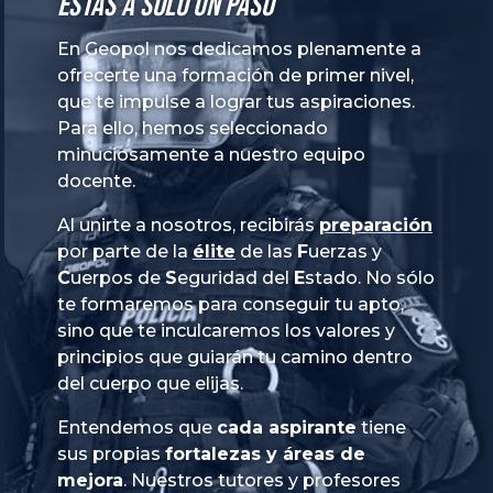
Estás a solo un paso
En Geopol nos dedicamos plenamente a
ofrecerte una formación de primer nivel,
que te impulse a lograr tus aspiraciones.
Para ello, hemos seleccionado
minuciosamente a nuestro equipo
docente.
Al unirte a nosotros, recibirás
preparación
por parte de la
élite
de las
Fuerzas
y
Cuerpos
de
Seguridad
del
Estado
. No sólo
te formaremos para conseguir tu apto,
sino que te inculcaremos los valores y
principios que guiarán tu camino dentro
del cuerpo que elijas.
Entendemos que
cada aspirante
tiene
sus propias
fortalezas y áreas de
mejora
. Nuestros tutores y profesores