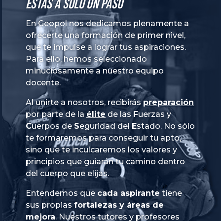
Estás a solo un paso
En Geopol nos dedicamos plenamente a
ofrecerte una formación de primer nivel,
que te impulse a lograr tus aspiraciones.
Para ello, hemos seleccionado
minuciosamente a nuestro equipo
docente.
Al unirte a nosotros, recibirás
preparación
por parte de la
élite
de las
Fuerzas
y
Cuerpos
de
Seguridad
del
Estado
. No sólo
te formaremos para conseguir tu apto,
sino que te inculcaremos los valores y
principios que guiarán tu camino dentro
del cuerpo que elijas.
Entendemos que
cada aspirante
tiene
sus propias
fortalezas y áreas de
mejora
. Nuestros tutores y profesores