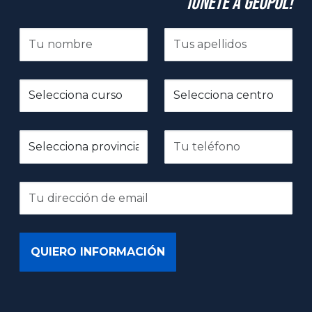
¡Únete a GeoPol!