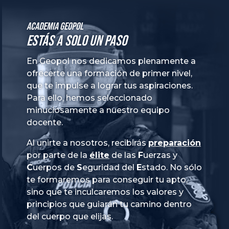
Academia GeoPol
Estás a solo un paso
En Geopol nos dedicamos plenamente a
ofrecerte una formación de primer nivel,
que te impulse a lograr tus aspiraciones.
Para ello, hemos seleccionado
minuciosamente a nuestro equipo
docente.
Al unirte a nosotros, recibirás
preparación
por parte de la
élite
de las
Fuerzas
y
Cuerpos
de
Seguridad
del
Estado
. No sólo
te formaremos para conseguir tu apto,
sino que te inculcaremos los valores y
principios que guiarán tu camino dentro
del cuerpo que elijas.