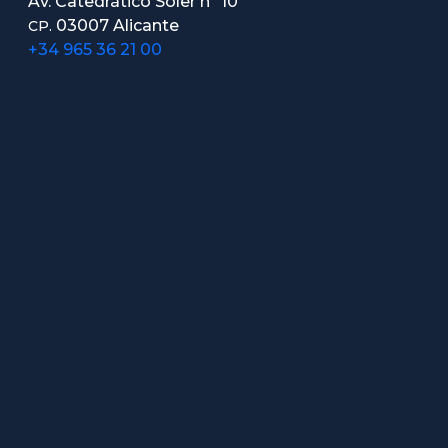
Av. Catedrático Soler nº 10
03007 Alicante
CP.
+34 965 36 21 00