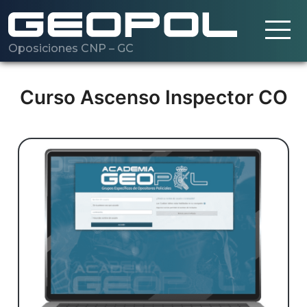
Oposiciones CNP – GC
Saltar al contenido principal
Cargando…