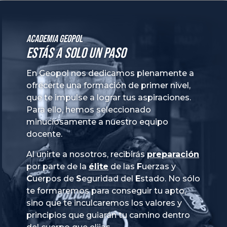
Academia GeoPol
Estás a solo un paso
En Geopol nos dedicamos plenamente a
ofrecerte una formación de primer nivel,
que te impulse a lograr tus aspiraciones.
Para ello, hemos seleccionado
minuciosamente a nuestro equipo
docente.
Al unirte a nosotros, recibirás
preparación
por parte de la
élite
de las
Fuerzas
y
Cuerpos
de
Seguridad
del
Estado
. No sólo
te formaremos para conseguir tu apto,
sino que te inculcaremos los valores y
principios que guiarán tu camino dentro