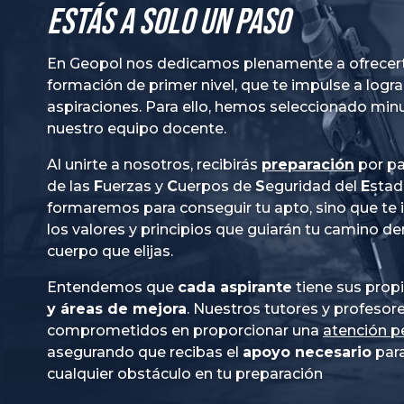
Estás a solo un paso
En Geopol nos dedicamos plenamente a ofrecer
formación de primer nivel, que te impulse a logra
aspiraciones. Para ello, hemos seleccionado mi
nuestro equipo docente.
Al unirte a nosotros, recibirás
preparación
por pa
de las
Fuerzas
y
Cuerpos
de
Seguridad
del
Esta
formaremos para conseguir tu apto, sino que te
los valores y principios que guiarán tu camino de
cuerpo que elijas.
Entendemos que
cada aspirante
tiene sus prop
y áreas de mejora
. Nuestros tutores y profesor
comprometidos en proporcionar una
atención p
asegurando que recibas el
apoyo necesario
para
cualquier obstáculo en tu preparación