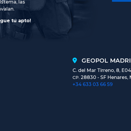
istema, las
avalan.
gue tu apto!
GEOPOL MADRI
C. del Mar Tirreno, 8, E04
28830 - SF Henares, 
CP.
+34 633 03 66 59