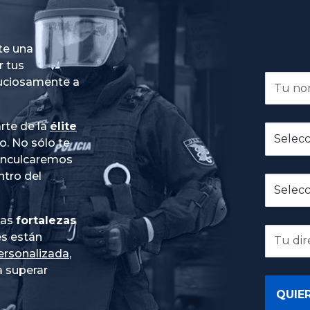
te una
r tus
nuciosamente a
rte de la
élite
do
. No sólo te
 inculcaremos
ntro del
ias
fortalezas
es están
ersonalizada
,
 superar