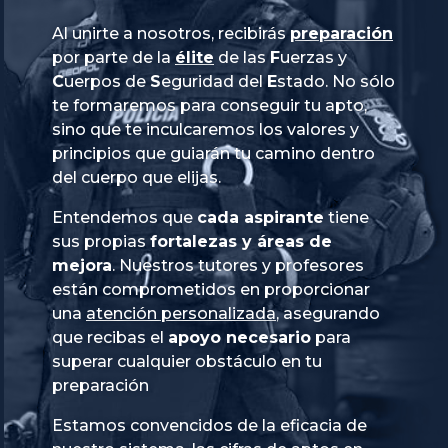
Al unirte a nosotros, recibirás
preparación
por parte de la
élite
de las
Fuerzas
y
Cuerpos
de
Seguridad
del
Estado
. No sólo
te formaremos para conseguir tu apto,
sino que te inculcaremos los valores y
principios que guiarán tu camino dentro
del cuerpo que elijas.
Entendemos que
cada aspirante
tiene
sus propias
fortalezas y áreas de
mejora
. Nuestros tutores y profesores
están comprometidos en proporcionar
una
atención personalizada
, asegurando
que recibas el
apoyo necesario
para
superar cualquier obstáculo en tu
preparación
Estamos convencidos de la eficacia de