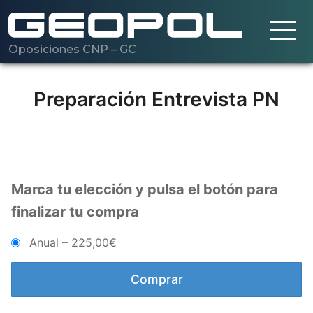
Oposiciones CNP – GC
Saltar al contenido principal
Cargando…