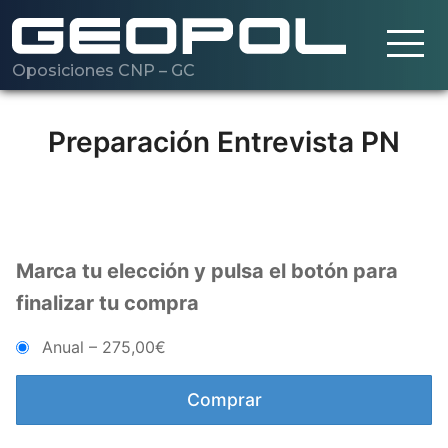
Oposiciones CNP – GC
Saltar al contenido principal
Cargando…