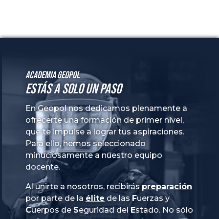
Academia GeoPol
Estás a solo un paso
En Geopol nos dedicamos plenamente a
ofrecerte una formación de primer nivel,
que te impulse a lograr tus aspiraciones.
Para ello, hemos seleccionado
minuciosamente a nuestro equipo
docente.
Al unirte a nosotros, recibirás
preparación
por parte de la
élite
de las
Fuerzas
y
Cuerpos
de
Seguridad
del
Estado
. No sólo