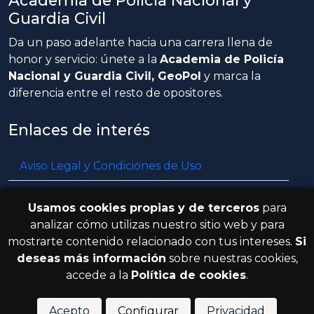
Academia de Policía Nacional y
Guardia Civil
Da un paso adelante hacia una carrera llena de
honor y servicio: únete a la
Academia de Policía
Nacional y Guardia Civil, GeoPol
y marca la
diferencia entre el resto de opositores.
Enlaces de interés
Aviso Legal y Condiciones de Uso
Política de privacidad
Usamos cookies propias y de terceros
para
Política de cookies
analizar cómo utilizas nuestro sitio web y para
mostrarte contenido relacionado con tus intereses.
Si
Resolución de litigios en línea
deseas más información
sobre nuestras cookies,
accede a la
Política de cookies
.
© 2026 GeoPol. Todos los derechos
V.3.8.0
reservados.
Acepto
Configurar
Privacidad