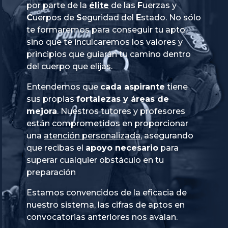
por parte de la
élite
de las
Fuerzas
y
Cuerpos
de
Seguridad
del
Estado
. No sólo
te formaremos para conseguir tu apto,
sino que te inculcaremos los valores y
principios que guiarán tu camino dentro
del cuerpo que elijas.
Entendemos que
cada aspirante
tiene
sus propias
fortalezas y áreas de
mejora
. Nuestros tutores y profesores
están comprometidos en proporcionar
una
atención personalizada
, asegurando
que recibas el
apoyo necesario
para
superar cualquier obstáculo en tu
preparación
Estamos convencidos de la eficacia de
nuestro sistema, las cifras de aptos en
convocatorias anteriores nos avalan.