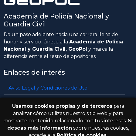
Academia de Policía Nacional y
Guardia Civil
Da un paso adelante hacia una carrera llena de
honor y servicio: únete a la
Academia de Policía
Nacional y Guardia Civil, GeoPol
y marca la
diferencia entre el resto de opositores.
Enlaces de interés
Aviso Legal y Condiciones de Uso
Política de privacidad
Usamos cookies propias y de terceros
para
Política de cookies
analizar cómo utilizas nuestro sitio web y para
mostrarte contenido relacionado con tus intereses.
Si
Resolución de litigios en línea
deseas más información
sobre nuestras cookies,
accede a la
Política de cookies
.