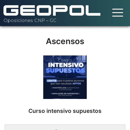
Oposiciones CNP – GC
Saltar al contenido principal
Cargando…