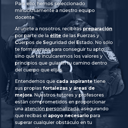
Para ello, hemos seleccionado
minuciosamente a nuestro equipo
docente.
Al unirte a nosotros, recibirás
preparación
por parte de la
élite
de las
Fuerzas
y
Cuerpos
de
Seguridad
del
Estado
. No sólo
te formaremos para conseguir tu apto,
sino que te inculcaremos los valores y
principios que guiarán tu camino dentro
del cuerpo que elijas.
Entendemos que
cada aspirante
tiene
sus propias
fortalezas y áreas de
mejora
. Nuestros tutores y profesores
están comprometidos en proporcionar
una
atención personalizada
, asegurando
que recibas el
apoyo necesario
para
superar cualquier obstáculo en tu