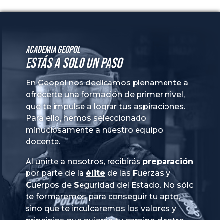
Academia GeoPol
Estás a solo un paso
En Geopol nos dedicamos plenamente a
ofrecerte una formación de primer nivel,
que te impulse a lograr tus aspiraciones.
Para ello, hemos seleccionado
minuciosamente a nuestro equipo
docente.
Al unirte a nosotros, recibirás
preparación
por parte de la
élite
de las
Fuerzas
y
Cuerpos
de
Seguridad
del
Estado
. No sólo
te formaremos para conseguir tu apto,
sino que te inculcaremos los valores y