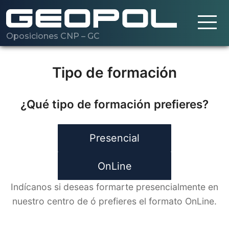
Oposiciones CNP – GC
Saltar al contenido principal
Cargando…