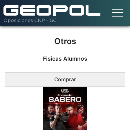
Oposiciones CNP – GC
Saltar al contenido principal
Cargando…