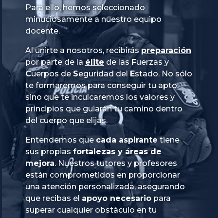
Para ello, hemos seleccionado
minuciosamente a nuestro equipo
docente.
Al unirte a nosotros, recibirás
preparación
por parte de la
élite
de las
Fuerzas
y
Cuerpos
de
Seguridad
del
Estado
. No sólo
te formaremos para conseguir tu apto,
sino que te inculcaremos los valores y
principios que guiarán tu camino dentro
del cuerpo que elijas.
Entendemos que
cada aspirante
tiene
sus propias
fortalezas y áreas de
mejora
. Nuestros tutores y profesores
están comprometidos en proporcionar
una
atención personalizada
, asegurando
que recibas el
apoyo necesario
para
superar cualquier obstáculo en tu