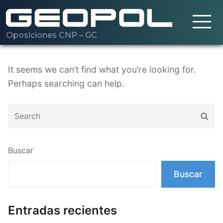
Oposiciones CNP – GC
Saltar al contenido principal
Cargando…