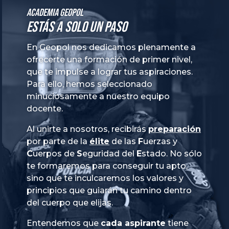
Academia GeoPol
Estás a solo un paso
En Geopol nos dedicamos plenamente a
ofrecerte una formación de primer nivel,
que te impulse a lograr tus aspiraciones.
Para ello, hemos seleccionado
minuciosamente a nuestro equipo
docente.
Al unirte a nosotros, recibirás
preparación
por parte de la
élite
de las
Fuerzas
y
Cuerpos
de
Seguridad
del
Estado
. No sólo
te formaremos para conseguir tu apto,
sino que te inculcaremos los valores y
principios que guiarán tu camino dentro
del cuerpo que elijas.
Entendemos que
cada aspirante
tiene